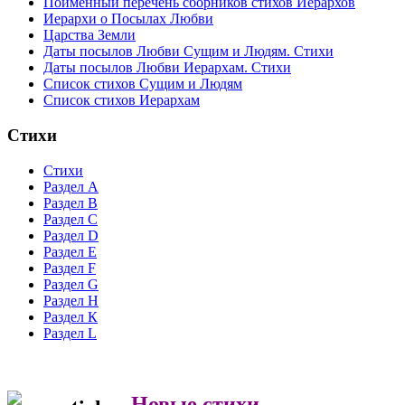
Поимённый перечень сборников стихов Иерархов
Иерархи о Посылах Любви
Царства Земли
Даты посылов Любви Сущим и Людям. Стихи
Даты посылов Любви Иерархам. Стихи
Список стихов Сущим и Людям
Список стихов Иерархам
Стихи
Стихи
Раздел А
Раздел B
Раздел С
Раздел D
Раздел Е
Раздел F
Раздел G
Раздел H
Раздел К
Раздел L
Новые стихи