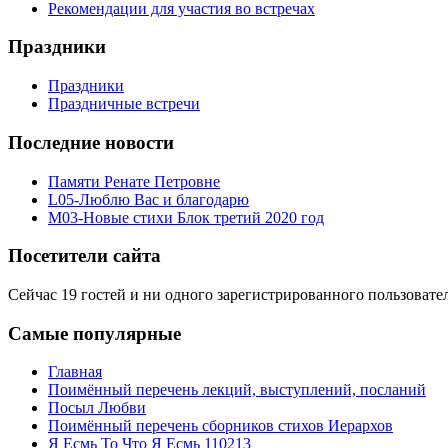
Рекомендации для участия во встречах
Праздники
Праздники
Праздничные встречи
Последние новости
Памяти Ренате Петровне
L05-Люблю Вас и благодарю
M03-Новые стихи Блок третий 2020 год
Посетители сайта
Сейчас 19 гостей и ни одного зарегистрированного пользовател
Самые популярные
Главная
Поимённый перечень лекций, выступлений, посланий
Посыл Любви
Поимённый перечень сборников стихов Иерархов
Я Есмь То Что Я Есмь 110213