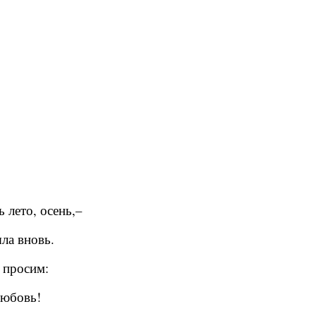
ь лето, осень,–
ла вновь.
 просим:
Любовь!