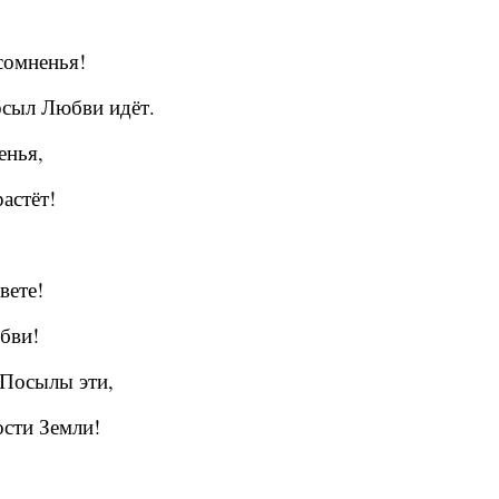
сомненья!
осыл Любви идёт.
енья,
астёт!
вете!
бви!
Посылы эти,
ости Земли!