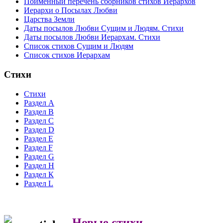
Поимённый перечень сборников стихов Иерархов
Иерархи о Посылах Любви
Царства Земли
Даты посылов Любви Сущим и Людям. Стихи
Даты посылов Любви Иерархам. Стихи
Список стихов Сущим и Людям
Список стихов Иерархам
Стихи
Стихи
Раздел А
Раздел B
Раздел С
Раздел D
Раздел Е
Раздел F
Раздел G
Раздел H
Раздел К
Раздел L
Новые стихи