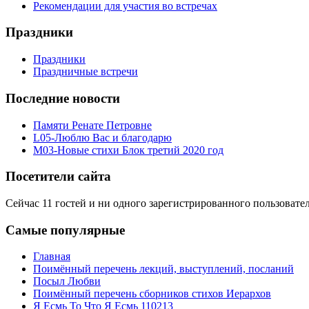
Рекомендации для участия во встречах
Праздники
Праздники
Праздничные встречи
Последние новости
Памяти Ренате Петровне
L05-Люблю Вас и благодарю
M03-Новые стихи Блок третий 2020 год
Посетители сайта
Сейчас 11 гостей и ни одного зарегистрированного пользовател
Самые популярные
Главная
Поимённый перечень лекций, выступлений, посланий
Посыл Любви
Поимённый перечень сборников стихов Иерархов
Я Есмь То Что Я Есмь 110213