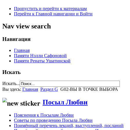
Пропустить и перейти к материалам
Перейти к Главной навигации и Войти
Nav view search
Навигация
Главная
Памяти Нэлли Сафоновой
Памяти Ренаты Ушатинской
Искать
Искать...
Вы здесь:
Главная
Раздел G
G02-ВЫ В ТОЧКЕ ВЫБОРА
Посыл Любви
Пояснения к Посылам Любви
Советы по проведению Посыла Любви
Поимённый перечень лекций, выступлений, посланий